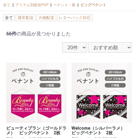
全て
|
アイテム別販促POP
|
ペナント・旗
|
ビッグペナント
全て
通常配送
大物配送
レターパック対応
66件
の商品が見つかりました
ビューティプラン（ゴールドラ
Welcome（シルバーラメ）
メ） ビッグペナント 2枚
ビッグペナント 2枚