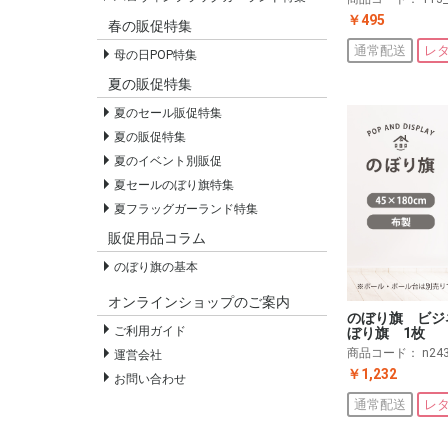
￥495
春の販促特集
通常配送
レ
母の日POP特集
夏の販促特集
夏のセール販促特集
夏の販促特集
夏のイベント別販促
夏セールのぼり旗特集
夏フラッグガーランド特集
販促用品コラム
のぼり旗の基本
オンラインショップのご案内
のぼり旗 ビジ
ご利用ガイド
ぼり旗 1枚
商品コード：
n24
運営会社
￥1,232
お問い合わせ
通常配送
レ