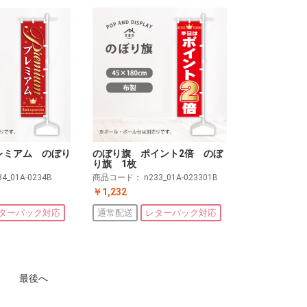
レミアム のぼり
のぼり旗 ポイント2倍 のぼ
り旗 1枚
34_01A-0234B
商品コード：
n233_01A-023301B
￥1,232
ターパック対応
通常配送
レターパック対応
最後へ