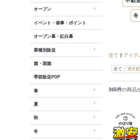
不動
すべてのセール販促POP
セール・割引
∟セールのぼり旗
∟セールポスター
∟セールタペストリー
∟シンプルセール
∟プリズムセール
割引・値下げ・ＯＦＦ
創業祭・感謝祭・決算
閉店・売り尽くし
オープン
冬
すべてのオープン販促POP
オープン・営業中
オープニングセール
リニューアルオープン
イベント・催事・ポイント
オープン幕・紅白幕
業種別販促
全て
|
アイテ
すべての業界別販促POP
レギュラー・オールシーズン販促
ホテル・宿泊販促
リサイクル・中古販売販促
ドラッグ薬局・薬局販促
理美容販促
飲食店販促
物販・小売店販促
不動産・車販促
旗・国旗
全て
通常
季節販促POP
365件
の商品
春
すべての春の販促POP
春・スプリング
バレンタインデー・ホワイトデー
母の日・父の日
スプリングセール
夏
すべての夏の販促POP
夏・サマー
七夕
サマーセール
秋
すべての秋の販促POP
秋・オータム
ハロウィン
オータムセール
冬
すべての冬の販促POP
冬・ウィンター
クリスマス
歳末・お正月
ウィンターセール