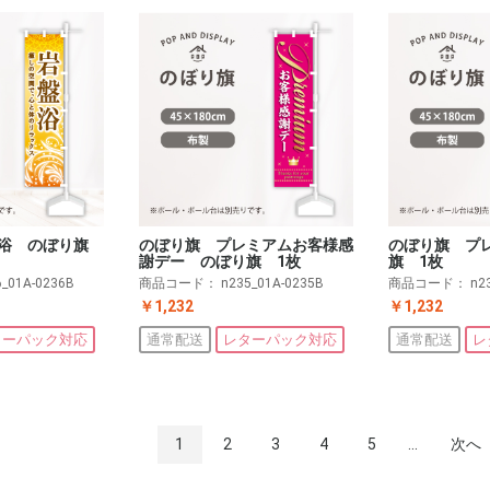
盤浴 のぼり旗
のぼり旗 プレミアムお客様感
のぼり旗 プ
謝デー のぼり旗 1枚
旗 1枚
6_01A-0236B
商品コード：
n235_01A-0235B
商品コード：
n2
￥1,232
￥1,232
ターパック対応
通常配送
レターパック対応
通常配送
レ
1
2
3
4
5
...
次へ