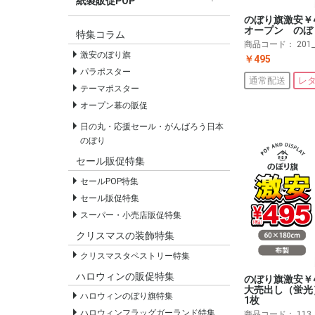
紙製販促POP
すべての紙製販促POP
セールPOP
のぼり旗激安￥
オープン のぼ
特集コラム
商品コード：
201
激安のぼり旗
￥495
パラポスター
通常配送
レ
テーマポスター
オープン幕の販促
日の丸・応援セール・がんばろう日本
のぼり
セール販促特集
セールPOP特集
セール販促特集
スーパー・小売店販促特集
クリスマスの装飾特集
クリスマスタペストリー特集
ハロウィンの販促特集
のぼり旗激安￥
大売出し（蛍
ハロウィンのぼり旗特集
1枚
ハロウィンフラッグガーランド特集
商品コード：
113