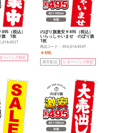
￥495（税込）
のぼり旗激安￥495（税込）
り旗 1枚
いらっしゃいませ のぼり旗
1枚
2_01A-052T
商品コード：
054_01A-054T
￥495
ターパック対応
通常配送
レターパック対応