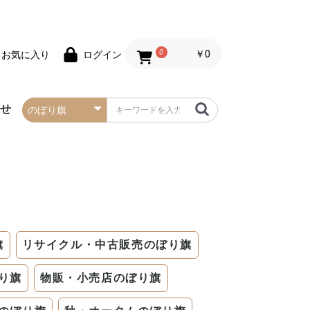
0
￥0
お気に入り
ログイン
わせ
春の防炎タペストリー
夏の防炎タペストリー
秋・ハロウィンの防炎
冬・クリスマスの防炎
お正月の防炎タペスト
バレンタインデーの防
セールの防炎タペスト
タペストリー
タペストリー
リー
炎タペストリー
リー
旗
リサイクル・中古販売のぼり旗
り旗
物販・小売店のぼり旗