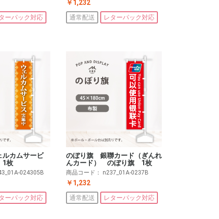
￥1,232
ターパック対応
通常配送
レターパック対応
ェルカムサービ
のぼり旗 銀聯カード（ぎんれ
 1枚
んカード） のぼり旗 1枚
43_01A-024305B
商品コード：
n237_01A-0237B
￥1,232
ターパック対応
通常配送
レターパック対応