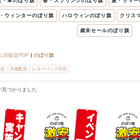
産・車のぼり旗
春・スプリングのぼり旗
夏・サマー
・ウィンターのぼり旗
ハロウィンのぼり旗
クリス
歳末セールのぼり旗
ム別販促POP
|
のぼり旗
配送
大物配送
レターパック対応
が見つかりました