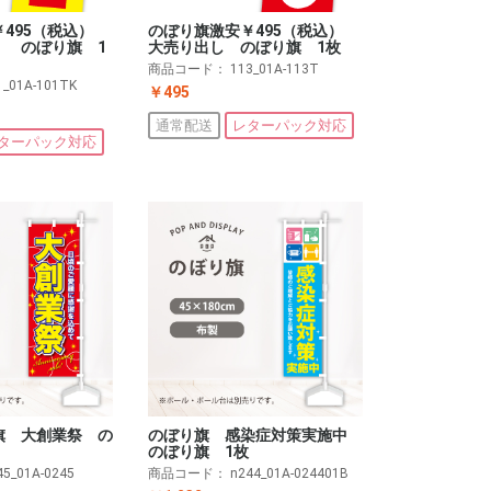
のぼり旗激安￥495（税込）
￥495（税込）
大売り出し のぼり旗 1枚
） のぼり旗 1
商品コード：
113_01A-113T
1_01A-101TK
￥495
通常配送
レターパック対応
ターパック対応
旗 大創業祭 の
のぼり旗 感染症対策実施中
のぼり旗 1枚
45_01A-0245
商品コード：
n244_01A-024401B