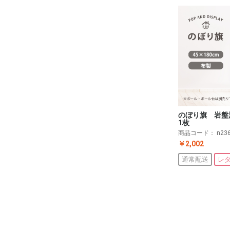
のぼり旗 岩
1枚
商品コード：
n23
￥2,002
通常配送
レ