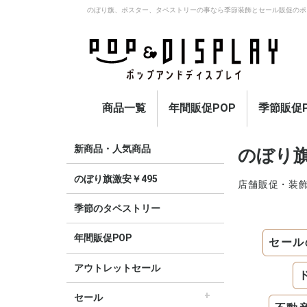
のぼり旗、ポスター、タペストリーの事なら季節装飾とセール販促のポ
商品一覧
年間販促POP
季節販促P
アウトレットセール
のぼり旗激安￥495〜
セール
オープン
イベント・催事・ポイ
オープン幕・紅白幕
業種別販促
旗・国旗
春
夏
秋
冬
定番
新商品・人気商品
のぼり
ント
のぼり旗激安￥495
店舗販促・装
季節のタペストリー
年間販促POP
セール
アウトレットセール
セール