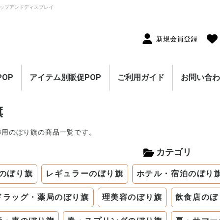
ップアンドディスプレイ
新規会員登録
OP
アイテム別販促POP
ご利用ガイド
お問い合
10枚セット
5枚セット
1枚（単品）
セール・割引
割引・値下げ・％OFF
創業祭・感謝祭・決算
閉店・売り尽くし
オープン・営業中
オープニングセール
リニューアルオープン
レギュラー・オールシ
ホテル・宿泊販促
リサイクル・中古販売
ドラッグ・薬局販促
理美容販促
飲食店販促
物販・小売店販促
不動産・車販促
のぼり旗
ポスター
横幕・横断幕
ペナント・旗
タペストリー
シート・幕
連続ペナント・フラッ
オープン幕・旭光幕
紙製POP・ショーカー
防炎加工付き商品
春・スプリング
バレンタインデー・ホ
母の日・父の日
スプリングセール
夏・サマー
七夕
サマーセール
秋・オータム
ハロウィン
オータムセール
冬・ウインター
クリスマス
歳末・お正月
ウインターセール
セールのぼり旗
セールポスター
セールタペストリー
シンプルセール
プリズムセール
セールのぼり旗
レギュラーのぼり旗
ホテル・宿泊のぼり旗
リサイクル・中古販売
ドラッグ・薬局のぼり
理美容のぼり旗
物販・小売のぼり旗
飲食店のぼり旗
不動産・車のぼり旗
春・スプリングのぼり
夏・サマーのぼり旗
秋・オータムのぼり旗
冬・ウィンターのぼり
ハロウィンのぼり旗
クリスマスのぼり旗
お正月のぼり旗
歳末セールのぼり旗
パラポスター（横長）
テーマポスター（正方
変形ポスター
セール・オープン・販
春のポスター
夏のポスター
秋・ハロウィンのポス
冬・お正月・初売りの
クリスマスのポスター
バレンタイン・ホワイ
ペナント
ビッグペナント
45cm幅タペストリー
60cm幅タペストリー
ワイドタペストリー
防炎タペストリー
シート・ワゴン幕
テーブルクロス
デコレーションリボン
連続ペナント
フラッグガーランド
ウェーブペナント他
セールPOP
旗
ーズン販促
販促
グガーランド
ド
ワイトデー
のぼり旗
旗
旗
旗
形）
促ポスター
ター
ポスター
トデーのポスター
（90×180cm）
飾用のぼり旗の商品一覧です。
カテゴリ
のぼり旗
レギュラーのぼり旗
ホテル・宿泊のぼり
ドラッグ・薬局のぼり旗
理美容のぼり旗
飲食店のぼ