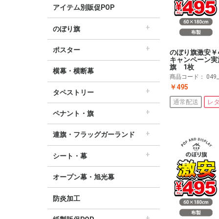
アイテム別販促POP
のぼり旗
すべてののぼり旗
セールのぼり旗
レギュラーのぼり旗
ホテルのぼり旗
リサイクルのぼり旗
ドラッグ薬局のぼり旗
美容のぼり旗
物販のぼり旗
飲食のぼり旗
不動産・車のぼり旗
春のぼり旗
夏のぼり旗
秋のぼり旗
冬のぼり旗
ハロウィンのぼり旗
ポスター
のぼり旗激安￥
キャンペーン実
▽季節から選ぶ
すべてのポスター
パラポスター（横長）
テーマポスター（正方形）
変形ポスター
セールポスター
∟春ポスター
∟夏ポスター
∟秋・ハロウィンポスター
∟冬・お正月・初売りポスター
∟クリスマスポスター
∟バレンタインポスター
旗 1枚
横幕・横断幕
商品コード：
049
￥495
タペストリー
通常配送
レ
すべてのタペストリー
防炎加工タペストリー（90×180cm）
∟春タペストリー
∟夏タペストリー
∟秋・ハロウィンタペストリー
∟冬・クリスマスタペストリー
∟お正月タペストリー
∟バレンタインデータペストリー
60cm幅タペストリー
45cm幅タペストリー
ワイドタペストリー
ペナント・旗
すべてのペナント・旗
ペナント
ビッグペナント
連旗・フラッグガーランド
すべての連旗・フラッグ
連続ペナント
フラッグガーランド
ウェーブペナント他
シート・幕
すべてのシート・幕
シート・ワゴン幕
テーブルクロス
デコレーションリボン
オープン幕・旭光幕
防炎加工