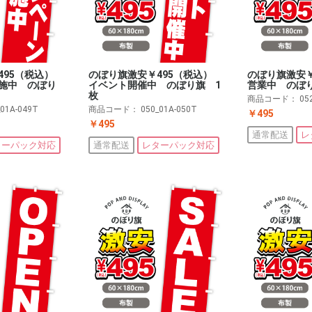
495（税込）
のぼり旗激安￥495（税込）
のぼり旗激安
施中 のぼり
イベント開催中 のぼり旗 1
営業中 のぼ
枚
商品コード：
05
_01A-049T
商品コード：
050_01A-050T
￥495
￥495
通常配送
レ
ターパック対応
通常配送
レターパック対応